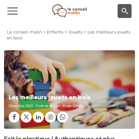
Panneau de gestion des cookies
Le conseil malin
>
Enfants
>
Jouets
>
Les meilleurs jouets
en bois
Les meilleurs jouets en bois
Décembre 2023
- 5 min de lecture - Emilie Cartier
Exit le plastique ! Authentiques et plus