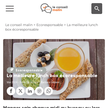
Panneau de gestion des cookies
Le conseil malin
>
Ecoresponsable
>
La meilleure lunch
box écoresponsable
Ecoresponsable
La meilleure lunch box écoresponsable
Mai 2024
- 5 min de lecture - Barbara Leblanc
Manger sain chaque midi au bureau ou lors