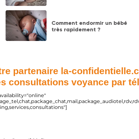
Comment endormir un bébé
très rapidement ?
re partenaire la-confidentielle
s consultations voyance par t
vailability="online"
kage_tel,chat,package_chat,mail,package_audiotel,rdv,rdv
ting,services,consultations"]