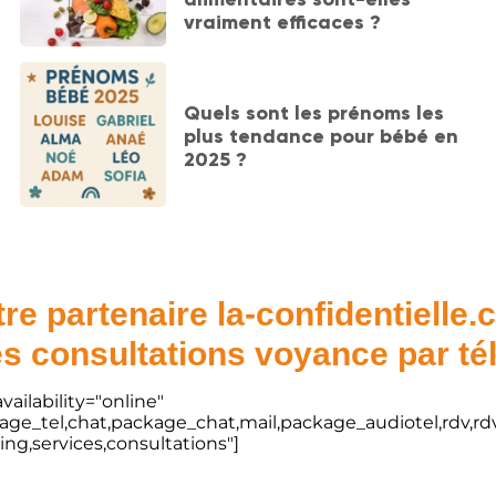
vraiment efficaces ?
Quels sont les prénoms les
plus tendance pour bébé en
2025 ?
re partenaire la-confidentielle
s consultations voyance par t
vailability="online"
kage_tel,chat,package_chat,mail,package_audiotel,rdv,rdv
ting,services,consultations"]