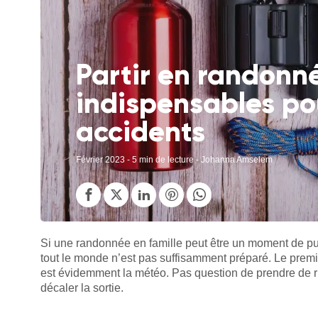
Partir en randonné
indispensables pou
accidents
Février 2023
- 5 min de lecture - Johanna Amselem
Si une randonnée en famille peut être un moment de pur 
tout le monde n’est pas suffisamment préparé. Le prem
est évidemment la météo. Pas question de prendre de ri
décaler la sortie.