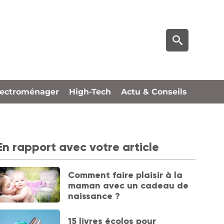
lectroménager
High-Tech
Actu & Conseils
En rapport avec votre article
Comment faire plaisir à la
maman avec un cadeau de
naissance ?
15 livres écolos pour