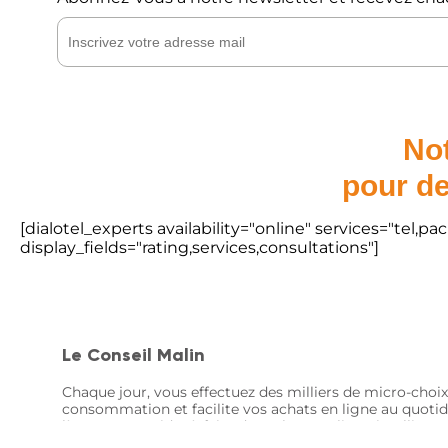
Not
pour de
[dialotel_experts availability="online" services="tel,
display_fields="rating,services,consultations"]
Le Conseil Malin
Chaque jour, vous effectuez des milliers de micro-choix
consommation et facilite vos achats en ligne au quotid
là pour vous aider à faire des achats en ligne intellige