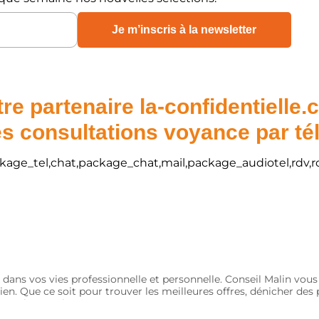
re partenaire la-confidentielle
s consultations voyance par t
package_tel,chat,package_chat,mail,package_audiotel,rdv,r
 dans vos vies professionnelle et personnelle. Conseil Malin vou
ien. Que ce soit pour trouver les meilleures offres, dénicher de
nts et économiques.