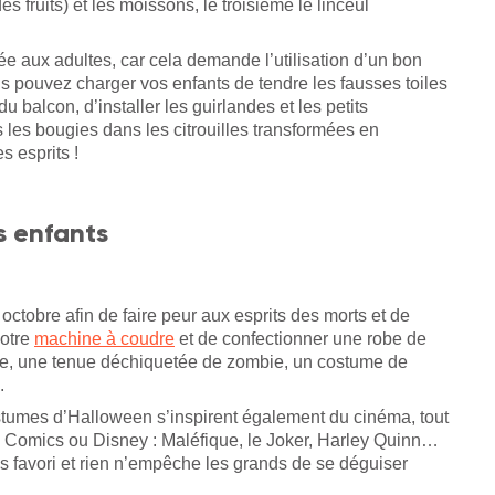
fruits) et les moissons, le troisième le linceul
vée aux adultes, car cela demande l’utilisation d’un bon
ous pouvez charger vos enfants de tendre les fausses toiles
 balcon, d’installer les guirlandes et les petits
les bougies dans les citrouilles transformées en
es esprits !
s enfants
1 octobre afin de faire peur aux esprits des morts et de
votre
machine à coudre
et de confectionner une robe de
ôme, une tenue déchiquetée de zombie, un costume de
s.
ostumes d’Halloween s’inspirent également du cinéma, tout
C Comics ou Disney : Maléfique, le Joker, Harley Quinn…
os favori et rien n’empêche les grands de se déguiser