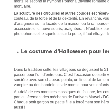
morts, le second la nymphe Pomona (divinité romaine des 
mortuaire.
La sculpture des citrouilles et autres courges est réser
couteau, de la force et de la dextérité. En revanche, v
d’araignées sur la façade de la maison ou la rambarde du
accessoires : chauve-souris, araignées… N’oubliez pas 
photophores et le squelette sur la porte, il faut effrayer l
Le costume d’Halloween pour le
Dans la tradition celte, les villageois se déguisent le 3
passer pour l’un d’entre eux. C’est l’occasion de sortir 
sorcière avec son chapeau pointu, un linceul de fant
vampire ou des bandelettes de momie pour vos enfant
Au-delà de ces monstres classiques du folklore, les c
particulièrement des méchants de l’univers Marvel / D
Chaque petit garçon ou petite fille a forcément son hér
aussi !