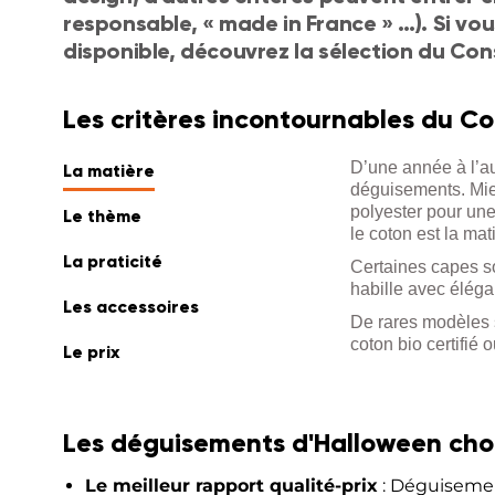
responsable, « made in France » …). Si vou
disponible, découvrez la sélection du Cons
Les critères incontournables du Co
D’une année à l’au
La matière
déguisements. Mie
polyester pour une
Le thème
le coton est la mat
La praticité
Certaines capes so
habille avec éléga
Les accessoires
De rares modèles 
coton bio certifié 
Le prix
Les déguisements d'Halloween chois
Le meilleur rapport qualité-prix
: Déguisemen