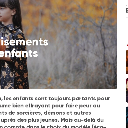
uisements
enfants
n, les enfants sont toujours partants pour
tume bien effrayant pour faire peur au
ts de sorcières, démons et autres
uprès des plus jeunes. Mais au-delà du
en compte dans le choix du modèle (éco-