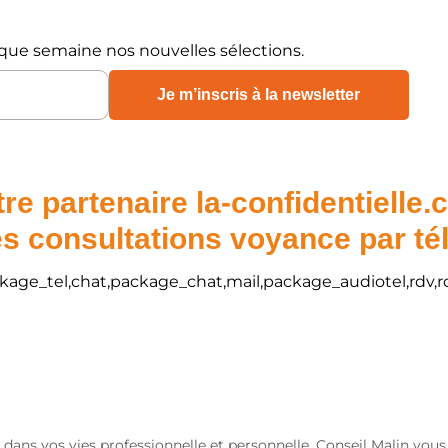
que semaine nos nouvelles sélections.
re partenaire la-confidentielle
s consultations voyance par t
package_tel,chat,package_chat,mail,package_audiotel,rdv,r
 dans vos vies professionnelle et personnelle. Conseil Malin vou