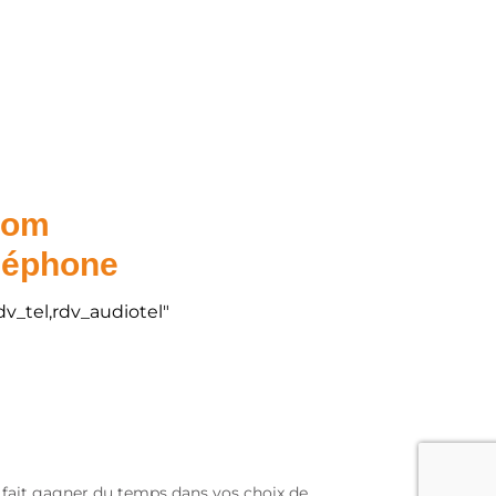
.com
éléphone
dv_tel,rdv_audiotel"
s fait gagner du temps dans vos choix de