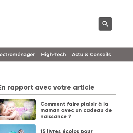
lectroménager
High-Tech
Actu & Conseils
En rapport avec votre article
Comment faire plaisir à la
maman avec un cadeau de
naissance ?
15 livres écolos pour