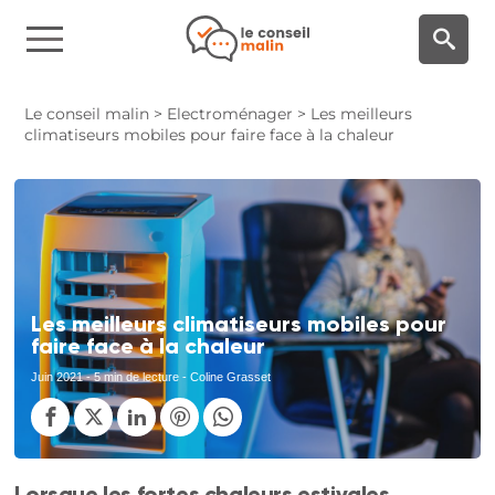
Panneau de gestion des cookies
Le conseil malin
>
Electroménager
>
Les meilleurs
climatiseurs mobiles pour faire face à la chaleur
Les meilleurs climatiseurs mobiles pour
faire face à la chaleur
Juin 2021
- 5 min de lecture - Coline Grasset
Lorsque les fortes chaleurs estivales