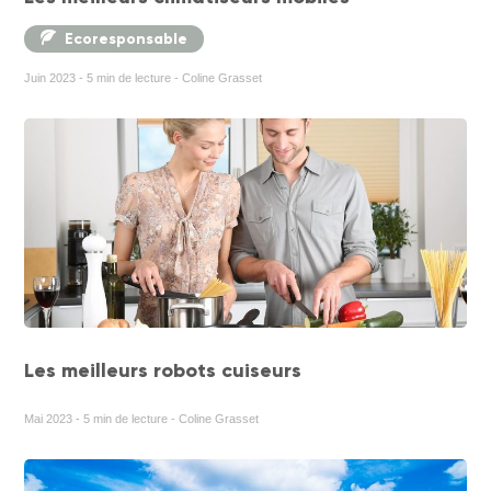
Ecoresponsable
Juin 2023 - 5 min de lecture - Coline Grasset
Les meilleurs robots cuiseurs
Mai 2023 - 5 min de lecture - Coline Grasset