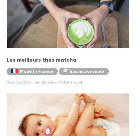
Les meilleurs thés matcha
Made In France
Ecoresponsable
Novembre 2022 - 5 min de lecture - Coline Grasset