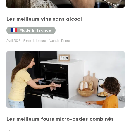
Les meilleurs vins sans alcool
Made In France
Avril 2023 - 5 min de lecture - Nathalie Depret
Les meilleurs fours micro-ondes combinés