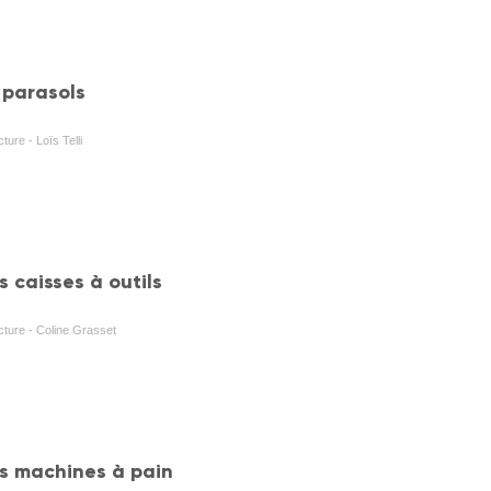
 parasols
ture - Loïs Telli
s caisses à outils
cture - Coline Grasset
es machines à pain