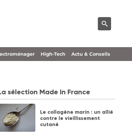
lectroménager
High-Tech
Actu & Conseils
La sélection Made In France
Le collagène marin : un allié
contre le vieillissement
cutané