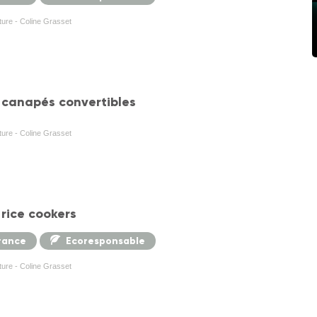
cture - Coline Grasset
s canapés convertibles
cture - Coline Grasset
 rice cookers
rance
Ecoresponsable
cture - Coline Grasset