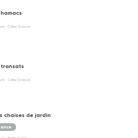
s hamacs
ture - Coline Grasset
 transats
ture - Coline Grasset
s chaises de jardin
rance
ure - Emilie Cartier