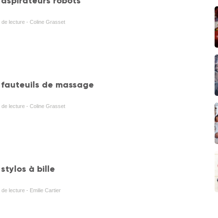
 aspirateurs robots
de lecture - Coline Grasset
s fauteuils de massage
de lecture - Coline Grasset
stylos à bille
de lecture - Emilie Cartier