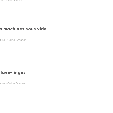
es machines sous vide
cture - Coline Grasset
 lave-linges
cture - Coline Grasset