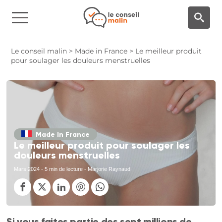
Panneau de gestion des cookies
Le conseil malin
>
Made in France
>
Le meilleur produit
pour soulager les douleurs menstruelles
Made In France
Le meilleur produit pour soulager les
douleurs menstruelles
Mars 2024
- 5 min de lecture - Marjorie Raynaud
Si vous faites partie des sept millions de