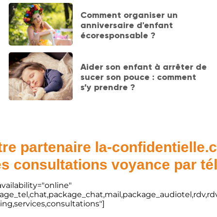
Comment organiser un
anniversaire d'enfant
écoresponsable ?
Aider son enfant à arrêter de
sucer son pouce : comment
s’y prendre ?
re partenaire la-confidentielle
s consultations voyance par t
vailability="online"
kage_tel,chat,package_chat,mail,package_audiotel,rdv,rdv
ting,services,consultations"]