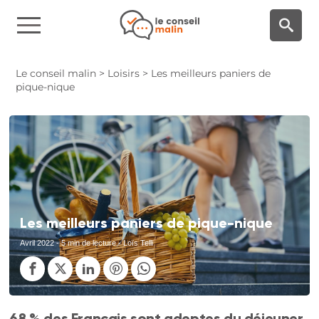
Panneau de gestion des cookies
Le conseil malin
>
Loisirs
>
Les meilleurs paniers de
pique-nique
Les meilleurs paniers de pique-nique
Avril 2022
- 5 min de lecture - Loïs Telli
68 % des Français sont adeptes du déjeuner