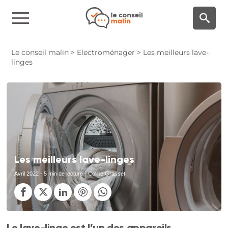
Panneau de gestion des cookies
Le conseil malin
>
Electroménager
>
Les meilleurs lave-
linges
Les meilleurs lave-linges
Avril 2022
- 5 min de lecture - Coline Grasset
Le lave-linge est l’un des appareils