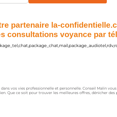
re partenaire la-confidentielle
s consultations voyance par t
package_tel,chat,package_chat,mail,package_audiotel,rdv,r
 dans vos vies professionnelle et personnelle. Conseil Malin vou
ien. Que ce soit pour trouver les meilleures offres, dénicher de
nts et économiques.
Qui sommes-nous ?
Contact