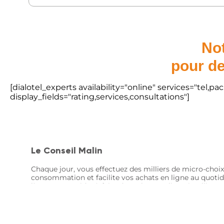
Not
pour de
[dialotel_experts availability="online" services="tel,
display_fields="rating,services,consultations"]
Le Conseil Malin
Chaque jour, vous effectuez des milliers de micro-choix
consommation et facilite vos achats en ligne au quotid
là pour vous aider à faire des achats en ligne intellige
© Le Conseil Malin - 2024