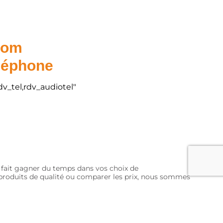
.com
éléphone
dv_tel,rdv_audiotel"
s fait gagner du temps dans vos choix de
s produits de qualité ou comparer les prix, nous sommes
Mentions légales
Plan du site
Gestion des cookies