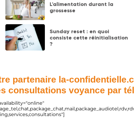
L'alimentation durant la
grossesse
Sunday reset : en quoi
consiste cette réinitialisation
?
re partenaire la-confidentielle
s consultations voyance par t
vailability="online"
kage_tel,chat,package_chat,mail,package_audiotel,rdv,rdv
ting,services,consultations"]