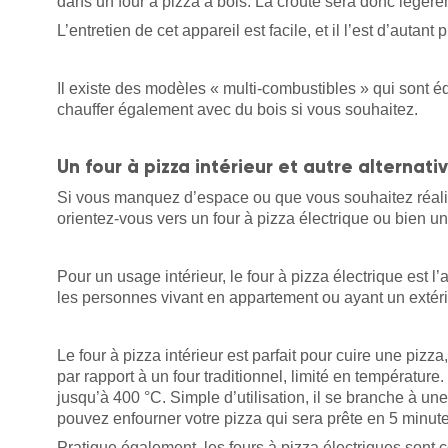
dans un four à pizza à bois. La croûte sera donc légère
L’entretien de cet appareil est facile, et il l’est d’autant
Il existe des modèles « multi-combustibles » qui sont
chauffer également avec du bois si vous souhaitez.
Un four à pizza intérieur et autre alternati
Si vous manquez d’espace ou que vous souhaitez réalis
orientez-vous vers un four à pizza électrique ou bien un
Pour un usage intérieur, le four à pizza électrique est l’
les personnes vivant en appartement ou ayant un extérieu
Le four à pizza intérieur est parfait pour cuire une pizza,
par rapport à un four traditionnel, limité en température.
jusqu’à 400 °C. Simple d’utilisation, il se branche à un
pouvez enfourner votre pizza qui sera prête en 5 minute
Pratique également, les fours à pizza électriques sont