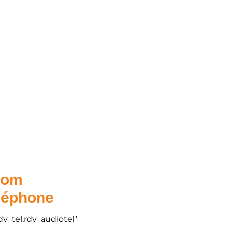
.com
éléphone
dv_tel,rdv_audiotel"