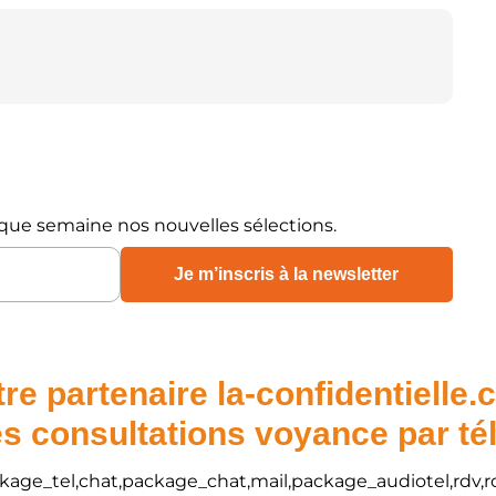
que semaine nos nouvelles sélections.
re partenaire la-confidentielle
s consultations voyance par t
package_tel,chat,package_chat,mail,package_audiotel,rdv,r