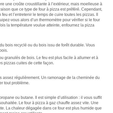
ère une croûte croustillante à l’extérieur, mais moelleuse à
e raison que ce type de four à pizza est préféré. Cependant,
eu et l’entretenir le temps de cuire toutes les pizzas. Il
quipez-vous alors d’un thermomètre pour vérifier si le four
fois la température voulue atteinte, enfournez la pizza
u bois recyclé ou du bois issu de forêt durable. Vous
bois.
 ou granulés de bois. Le feu est plus facile à allumer et à
es pizzas cuites de cette façon.
ndres assez régulièrement. Un ramonage de la cheminée du
er tout problème.
pane ou butane. Il est simple d’utilisation : il vous suffit
souhaitée. Le four à pizza à gaz chauffe assez vite. Une
nute. La chaleur dégagée dans ce four est plus humide que