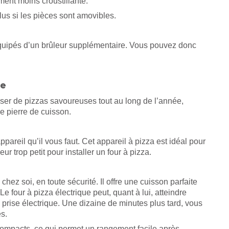
ment moins croustillante.
 plus si les pièces sont amovibles.
 équipés d’un brûleur supplémentaire. Vous pouvez donc
ve
er de pizzas savoureuses tout au long de l’année,
e pierre de cuisson.
appareil qu’il vous faut. Cet appareil à pizza est idéal pour
r trop petit pour installer un four à pizza.
 chez soi, en toute sécurité. Il offre une cuisson parfaite
 Le four à pizza électrique peut, quant à lui, atteindre
e prise électrique. Une dizaine de minutes plus tard, vous
s.
 compacts, ce qui permet un rangement facile après