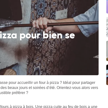
pizza pour bien se
sse pour accueillir un four à pizza ? Idéal pour partager
des beaux jours et soirées d’été. Orientez-vous alors vers
tible préférer ?
fours à pizza à bois. Une pizza cuite au feu de bois a une