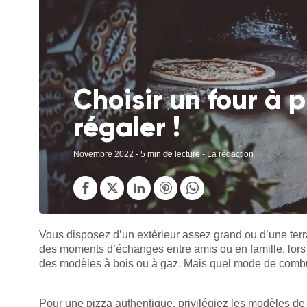
Choisir un four à 
régaler !
Novembre 2022
- 5 min de lecture - La rédaction
Vous disposez d’un extérieur assez grand ou d’une terra
des moments d’échanges entre amis ou en famille, lors 
des modèles à bois ou à gaz. Mais quel mode de combus
Pour une pizza authentique, privilégiez les modèles de 