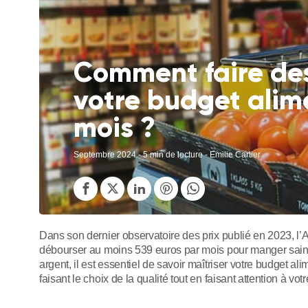
Comment faire de
votre budget alim
mois ?
Septembre 2024
- 5 min de lecture - Emilie Cartier
Dans son dernier observatoire des prix publié en 2023, l’A
débourser au moins 539 euros par mois pour manger saine
argent, il est essentiel de savoir maîtriser votre budget 
faisant le choix de la qualité tout en faisant attention à vo