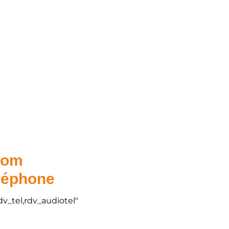
.com
éléphone
dv_tel,rdv_audiotel"