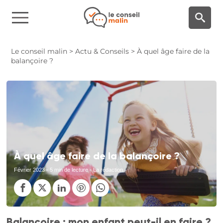
Panneau de gestion des cookies
Le conseil malin
>
Actu & Conseils
>
À quel âge faire de la
balançoire ?
À quel âge faire de la balançoire ?
Février 2023
- 5 min de lecture - La rédaction
Balançoire : mon enfant peut-il en faire ?