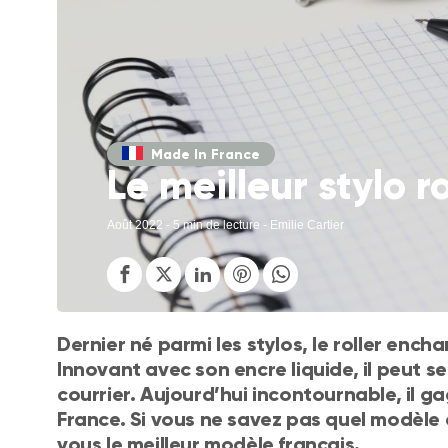
Made In France
Le meilleur stylo r
Août 2022
- 5 min de lecture - Emilie Cartier
Dernier né parmi les stylos, le roller encha
Innovant avec son encre liquide, il peut se
courrier. Aujourd’hui incontournable, il g
France. Si vous ne savez pas quel modèle c
vous le meilleur modèle français.