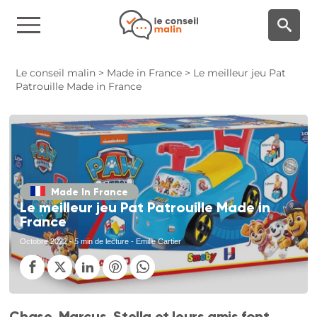
Panneau de gestion des cookies
Le conseil malin
>
Made in France
>
Le meilleur jeu Pat
Patrouille Made in France
Made In France
Le meilleur jeu Pat Patrouille Made in
France
Octobre 2022
- 5 min de lecture - Emilie Cartier
Chase, Marcus, Stella et leurs amis font