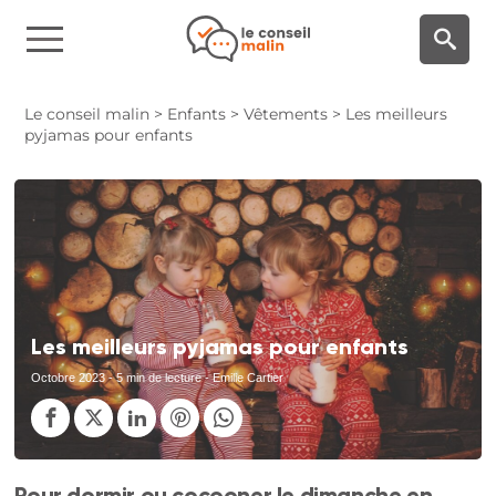
Panneau de gestion des cookies
Le conseil malin
>
Enfants
>
Vêtements
>
Les meilleurs
pyjamas pour enfants
Les meilleurs pyjamas pour enfants
Octobre 2023
- 5 min de lecture - Emilie Cartier
Pour dormir ou cocooner le dimanche en