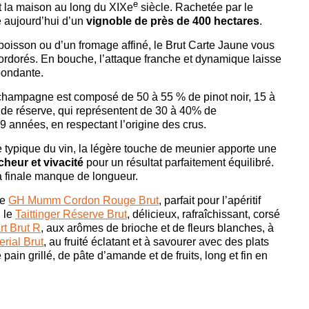
e
 la maison au long du XIXe
siècle. Rachetée par le
 aujourd’hui d’un
vignoble de près de 400 hectares
.
isson ou d’un fromage affiné, le Brut Carte Jaune vous
 mordorés. En bouche, l’attaque franche et dynamique laisse
bondante.
 champagne est composé de 50 à 55 % de pinot noir, 15 à
de réserve, qui représentent de 30 à 40% de
9 années, en respectant l’origine des crus.
e typique du vin, la légère touche de meunier apporte une
îcheur et vivacité
pour un résultat parfaitement équilibré.
 finale manque de longueur.
le
GH Mumm Cordon Rouge Brut
, parfait pour l’apéritif
, le
Taittinger Réserve Brut
, délicieux, rafraîchissant, corsé
rt Brut R
, aux arômes de brioche et de fleurs blanches, à
rial Brut
, au fruité éclatant et à savourer avec des plats
pain grillé, de pâte d’amande et de fruits, long et fin en