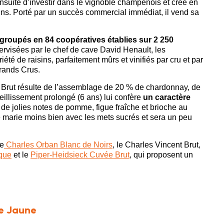
 ensuite d’investir dans le vignoble champenois et crée en
. Porté par un succès commercial immédiat, il vend sa
groupés en 84 coopératives établies sur 2 250
rvisées par le chef de cave David Henault, les
iété de raisins, parfaitement mûrs et vinifiés par cru et par
Grands Crus.
e Brut résulte de l’assemblage de 20 % de chardonnay, de
eillissement prolongé (6 ans) lui confère
un caractère
vre de jolies notes de pomme, figue fraîche et brioche au
se marie moins bien avec les mets sucrés et sera un peu
le
Charles Orban Blanc de Noirs
, le Charles Vincent Brut,
ïque
et le
Piper-Heidsieck Cuvée Brut
, qui proposent un
te Jaune