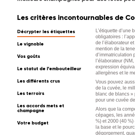
Les critères incontournables de Co
L’étiquette d’une 
Décrypter les étiquettes
obligatoires : l’a
de l’élaborateur e
Le vignoble
mention de la tene
d’immatriculation 
Vos goûts
l’élaborateur (NM
expression équivale
Le statut de l’embouteilleur
allergènes et le m
Les différents crus
Vous pouvez aussi 
de la cuvée, le mi
Les terroirs
blanc de blancs » 
pour une cuvée de 
Les accords mets et
Alors que la compo
champagne
cépages, les ann
%) et 2000 (40 %) 
Votre budget
la base et le pour
dégorgement, quant