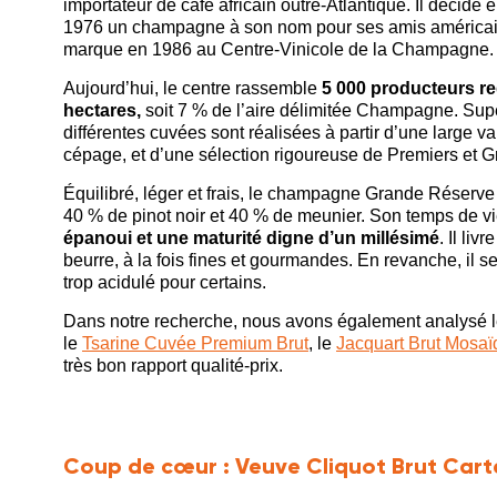
importateur de café africain outre-Atlantique. Il décide
1976 un champagne à son nom pour ses amis américains
marque en 1986 au Centre-Vinicole de la Champagne.
Aujourd’hui, le centre rassemble
5 000 producteurs re
hectares,
soit 7 % de l’aire délimitée Champagne. Supe
différentes cuvées sont réalisées à partir d’une large var
cépage, et d’une sélection rigoureuse de Premiers et 
Équilibré, léger et frais, le champagne Grande Réserv
40 % de pinot noir et 40 % de meunier. Son temps de vi
épanoui et une maturité digne d’un millésimé
. Il li
beurre, à la fois fines et gourmandes. En revanche, il 
trop acidulé pour certains.
Dans notre recherche, nous avons également analysé 
le
Tsarine Cuvée Premium Brut
, le
Jacquart Brut Mosa
très bon rapport qualité-prix.
Coup de cœur :
Veuve Cliquot Brut Car