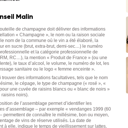
nseil Malin
bouteille de champagne doit délivrer des informations
ppellation « Champagne », le nom ou la raison sociale
t le nom de la commune où le vin a été élaboré, la
ur en sucre (brut, extra-brut, demi-sec…) le numéro
professionnelle et la catégorie professionnelle de
, RM, RC…), la mention « Produit de France » (ou une
nte), le taux d’alcool, le volume, le numéro de lot, les
essage sanitaire ou le logo « femme enceinte ».
trouver des informations facultatives, tels que le nom
llésime, le cépage, le type de champagne (« rosé », «
pour une cuvée de raisins blancs ou « blanc de noirs »
raisins noirs).
sition de l’assemblage permet d’identifier les
ées d’assemblage – par exemple « vendanges 1999 (60
– permettent de connaître le millésime, bon ou moyen,
centage de vins de réserve utilisés. La date de
 à elle, indique le temps de vieillissement sur lattes.