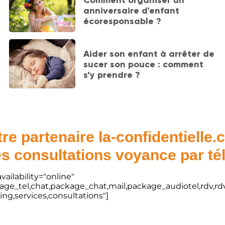
Comment organiser un
anniversaire d'enfant
écoresponsable ?
Aider son enfant à arrêter de
sucer son pouce : comment
s’y prendre ?
re partenaire la-confidentielle
s consultations voyance par t
vailability="online"
kage_tel,chat,package_chat,mail,package_audiotel,rdv,rdv
ting,services,consultations"]