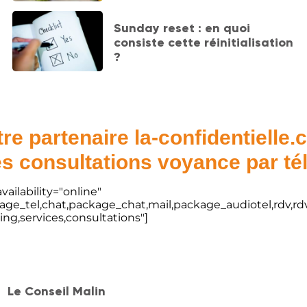
Sunday reset : en quoi
consiste cette réinitialisation
?
re partenaire la-confidentielle
s consultations voyance par t
vailability="online"
kage_tel,chat,package_chat,mail,package_audiotel,rdv,rdv
ting,services,consultations"]
Le Conseil Malin