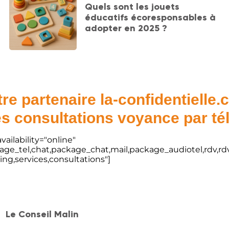
Quels sont les jouets
éducatifs écoresponsables à
adopter en 2025 ?
re partenaire la-confidentielle
s consultations voyance par t
vailability="online"
kage_tel,chat,package_chat,mail,package_audiotel,rdv,rdv
ting,services,consultations"]
Le Conseil Malin