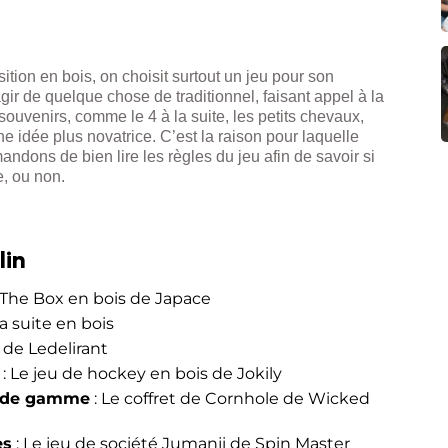
tion en bois, on choisit surtout un jeu pour son
agir de quelque chose de traditionnel, faisant appel à la
souvenirs, comme le 4 à la suite, les petits chevaux,
 idée plus novatrice. C’est la raison pour laquelle
dons de bien lire les règles du jeu afin de savoir si
e, ou non.
lin
 The Box en bois de Japace
la suite en bois
c de Ledelirant
: Le jeu de hockey en bois de Jokily
ut de gamme
: Le coffret de Cornhole de Wicked
es
: Le jeu de société Jumanji de Spin Master