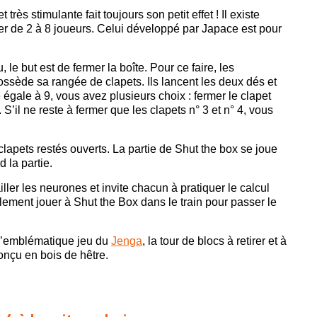
rès stimulante fait toujours son petit effet ! Il existe
er de 2 à 8 joueurs. Celui développé par Japace est pour
le but est de fermer la boîte. Pour ce faire, les
ossède sa rangée de clapets. Ils lancent les deux dés et
égale à 9, vous avez plusieurs choix : fermer le clapet
S’il ne reste à fermer que les clapets n° 3 et n° 4, vous
lapets restés ouverts. La partie de Shut the box se joue
 la partie.
vailler les neurones et invite chacun à pratiquer le calcul
ement jouer à Shut the Box dans le train pour passer le
l’emblématique jeu du
Jenga
, la tour de blocs à retirer et à
nçu en bois de hêtre.