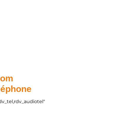
.com
éléphone
dv_tel,rdv_audiotel"