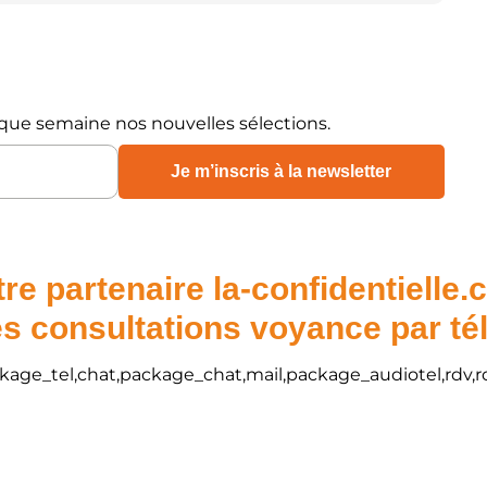
que semaine nos nouvelles sélections.
re partenaire la-confidentielle
s consultations voyance par t
package_tel,chat,package_chat,mail,package_audiotel,rdv,r