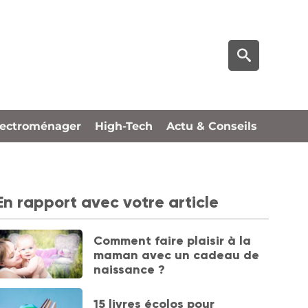
lectroménager
High-Tech
Actu & Conseils
En rapport avec votre article
Comment faire plaisir à la
maman avec un cadeau de
naissance ?
15 livres écolos pour