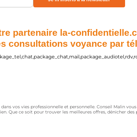
re partenaire la-confidentielle
s consultations voyance par t
package_tel,chat,package_chat,mail,package_audiotel,rdv,r
 dans vos vies professionnelle et personnelle. Conseil Malin vou
ien. Que ce soit pour trouver les meilleures offres, dénicher de
nts et économiques.
Qui sommes-nous ?
Contact