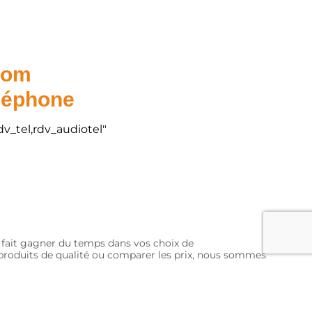
.com
éléphone
dv_tel,rdv_audiotel"
s fait gagner du temps dans vos choix de
s produits de qualité ou comparer les prix, nous sommes
Mentions légales
Plan du site
Gestion des cookies