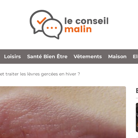
Loisirs
Santé Bien Être
Vêtements
Maison
E
 traiter les lèvres gercées en hiver ?