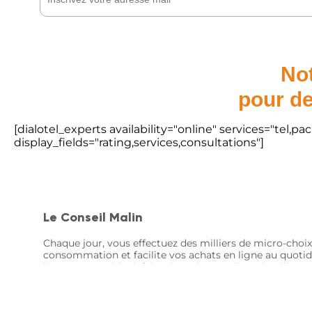
Not
pour de
[dialotel_experts availability="online" services="tel,
display_fields="rating,services,consultations"]
Le Conseil Malin
Chaque jour, vous effectuez des milliers de micro-choix
consommation et facilite vos achats en ligne au quotid
là pour vous aider à faire des achats en ligne intellige
© Le Conseil Malin - 2024