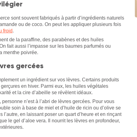
ilégier
rce sont souvent fabriqués à partir d’ingrédients naturels
 d’amande ou de coco. On peut les appliquer plusieurs fois
u froid
.
nent de la paraffine, des parabènes et des huiles
 On fait aussi l’impasse sur les baumes parfumés ou
la menthe poivrée.
èvres gercées
lement un ingrédient sur vos lèvres. Certains produits
s gerçures en hiver. Parmi eux, les huiles végétales
rité et la cire d’abeille se révèlent idéaux.
, personne n’est à l’abri de lèvres gercées. Pour vous
ble soin à base de miel et d’huile de ricin ou d’olive se
rès l’autre, en laissant poser un quart d’heure et en rinçant
que le gel d’aloe vera. Il nourrit les lèvres en profondeur,
extérieures.