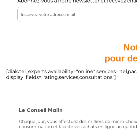
Abonnez-vous à notre newsletter et recevez cha
Not
pour de
[dialotel_experts availability="online" services="tel,
display_fields="rating,services,consultations"]
Le Conseil Malin
Chaque jour, vous effectuez des milliers de micro-choix
consommation et facilite vos achats en ligne au quotid
là pour vous aider à faire des achats en ligne intellige