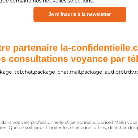
que semaine nos nouvelles sélections.
re partenaire la-confidentielle
s consultations voyance par t
package_tel,chat,package_chat,mail,package_audiotel,rdv,r
 dans vos vies professionnelle et personnelle. Conseil Malin vou
ien. Que ce soit pour trouver les meilleures offres, dénicher de
nts et économiques.