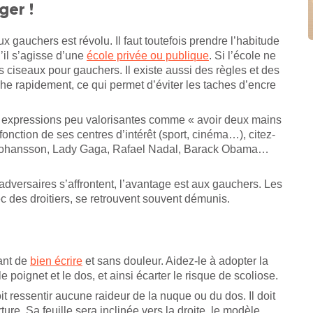
ger !
ux gauchers est révolu. Il faut toutefois prendre l’habitude
u’il s’agisse d’une
école privée ou publique
. Si l’école ne
 ciseaux pour gauchers. Il existe aussi des règles et des
he rapidement, ce qui permet d’éviter les taches d’encre
s expressions peu valorisantes comme « avoir deux mains
 fonction de ses centres d’intérêt (sport, cinéma…), citez-
tt Johansson, Lady Gaga, Rafael Nadal, Barack Obama…
adversaires s’affrontent, l’avantage est aux gauchers. Les
avec des droitiers, se retrouvent souvent démunis.
ant de
bien écrire
et sans douleur. Aidez-le à adopter la
e poignet et le dos, et ainsi écarter le risque de scoliose.
oit ressentir aucune raideur de la nuque ou du dos. Il doit
ure. Sa feuille sera inclinée vers la droite, le modèle