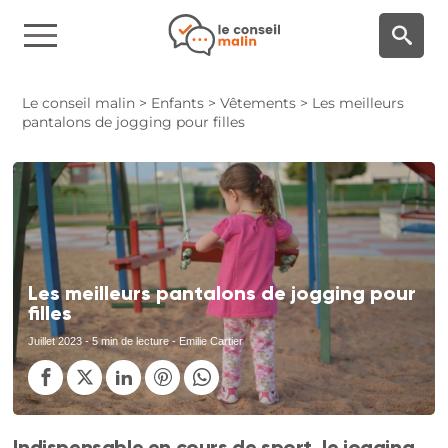
Panneau de gestion des cookies
Le conseil malin
>
Enfants
>
Vêtements
>
Les meilleurs
pantalons de jogging pour filles
Les meilleurs pantalons de jogging pour
filles
Juillet 2023
- 5 min de lecture - Emilie Cartier
Indispensable en cours de sport, le jogging