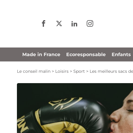
Panneau de gestion des cookies
Made in France
Ecoresponsable
Enfants
Le conseil malin
>
Loisirs
>
Sport
>
Les meilleurs sacs de