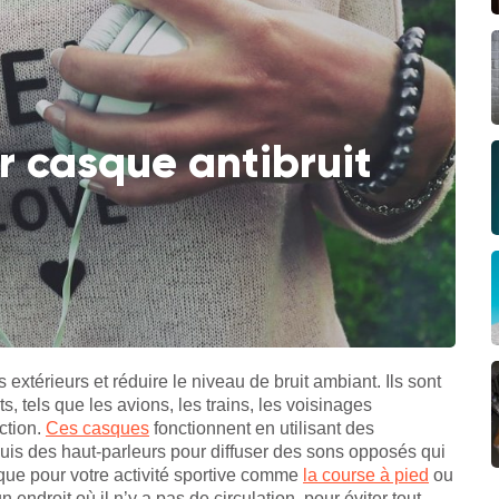
ur casque antibruit
extérieurs et réduire le niveau de bruit ambiant. Ils sont
, tels que les avions, les trains, les voisinages
ction.
Ces casques
fonctionnent en utilisant des
puis des haut-parleurs pour diffuser des sons opposés qui
asque pour votre activité sportive comme
la course à pied
ou
n endroit où il n’y a pas de circulation, pour éviter tout