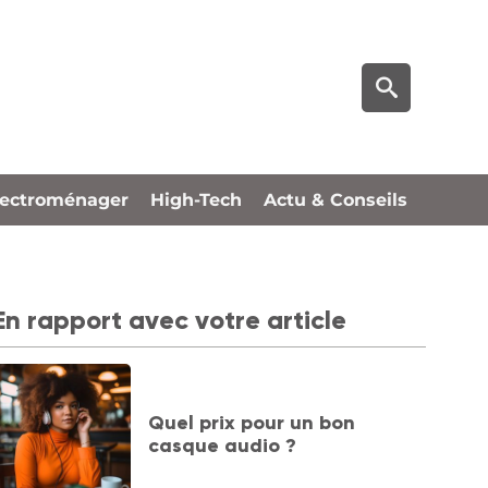
lectroménager
High-Tech
Actu & Conseils
En rapport avec votre article
Quel prix pour un bon
casque audio ?