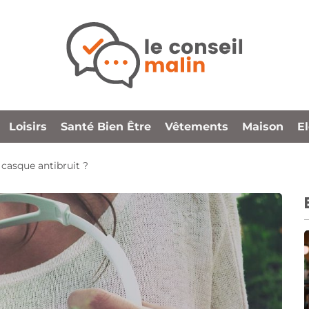
Loisirs
Santé Bien Être
Vêtements
Maison
E
 casque antibruit ?