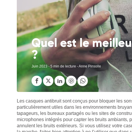
Quel est le meille
?
Juin 2023
- 5 min de lecture - Anne Pinsolle
Les casques antibruit sont conçus pour bloquer les sons 
particulièrement utiles dans les environnements bruyants
tapageurs, les bureaux partagés ou les sites de constru
microphones intégrés pour capter les bruits ambiants, 
annulent les bruits extérieurs. Si vous utilisez votre c
la marche, faites bien attention à ne l’utiliser que dans u