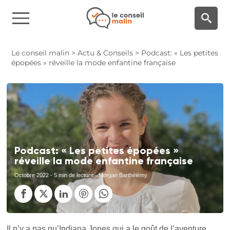
Panneau de gestion des cookies
Le conseil malin
>
Actu & Conseils
>
Podcast: « Les petites
épopées » réveille la mode enfantine française
Podcast: « Les petites épopées »
réveille la mode enfantine française
Octobre 2022
- 5 min de lecture - Morgan Barthélémy
Il n’y a pas qu’Indiana Jones qui a le goût de l’aventure.