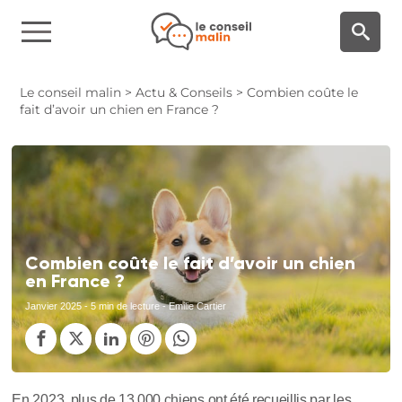
Panneau de gestion des cookies
Le conseil malin
>
Actu & Conseils
>
Combien coûte le
fait d’avoir un chien en France ?
Combien coûte le fait d’avoir un chien
en France ?
Janvier 2025
- 5 min de lecture - Emilie Cartier
En 2023, plus de 13 000 chiens ont été recueillis par les