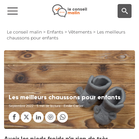
Panneau de gestion des cookies
Le conseil malin
>
Enfants
>
Vêtements
>
Les meilleurs
chaussons pour enfants
Les meilleurs chaussons pour enfants
Septembre 2022
- 5 min de lecture - Emilie Cartier
Avoir les pieds froids n’a rien de très