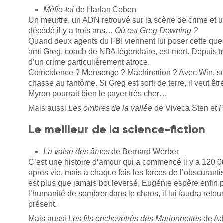
Méfie-toi
de Harlan Coben
Un meurtre, un ADN retrouvé sur la scène de crime et un
décédé il y a trois ans…
Où est Greg Downing ?
Quand deux agents du FBI viennent lui poser cette ques
ami Greg, coach de NBA légendaire, est mort. Depuis tr
d’un crime particulièrement atroce.
Coïncidence ? Mensonge ? Machination ? Avec Win, so
chasse au fantôme. Si Greg est sorti de terre, il veut être
Myron pourrait bien le payer très cher…
Mais aussi
Les ombres de la vallée
de Viveca Sten et
P
Le meilleur de la science-fiction
La valse des âmes
de Bernard Werber
C’est une histoire d’amour qui a commencé il y a 120 0
après vie, mais à chaque fois les forces de l’obscurant
est plus que jamais bouleversé, Eugénie espère enfin p
l’humanité de sombrer dans le chaos, il lui faudra retou
présent.
Mais aussi
Les fils enchevêtrés des Marionnettes
de Ad