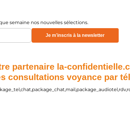
que semaine nos nouvelles sélections.
re partenaire la-confidentielle
s consultations voyance par t
package_tel,chat,package_chat,mail,package_audiotel,rdv,r