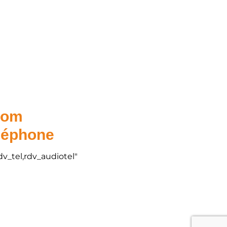
.com
éléphone
dv_tel,rdv_audiotel"