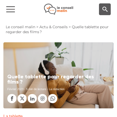
Panneau de gestion des cookies
Le conseil malin
>
Actu & Conseils
>
Quelle tablette pour
regarder des films ?
Quelle tablette pour regarder des
films ?
Février 2023
- 5 min de lecture - La rédaction
La tablette