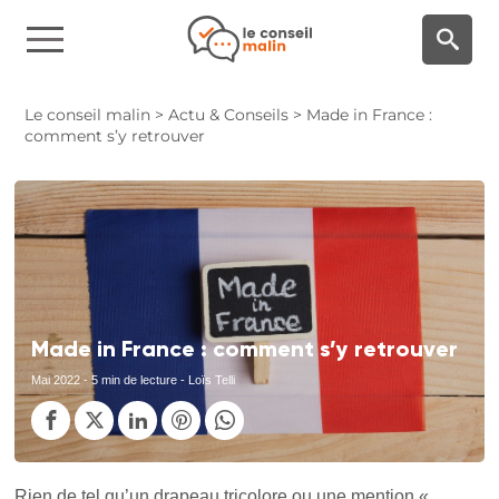
Panneau de gestion des cookies
Le conseil malin
>
Actu & Conseils
>
Made in France :
comment s’y retrouver
Made in France : comment s’y retrouver
Mai 2022
- 5 min de lecture - Loïs Telli
Rien de tel qu’un drapeau tricolore ou une mention «