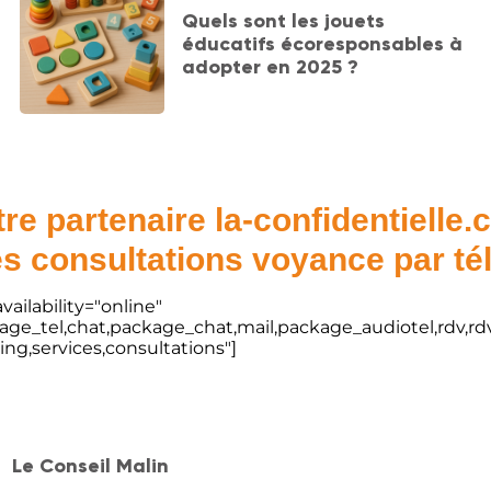
Quels sont les jouets
éducatifs écoresponsables à
adopter en 2025 ?
re partenaire la-confidentielle
s consultations voyance par t
vailability="online"
kage_tel,chat,package_chat,mail,package_audiotel,rdv,rdv
ting,services,consultations"]
Le Conseil Malin