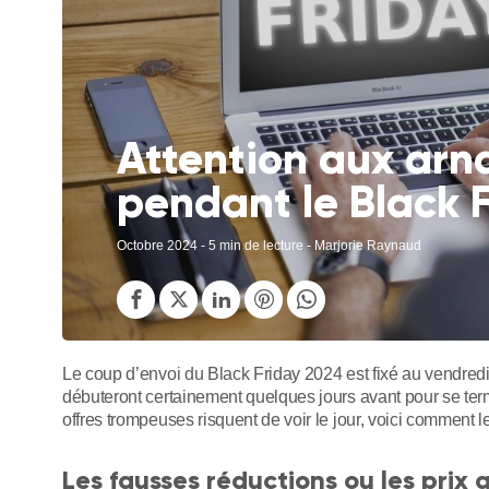
Attention aux arn
pendant le Black 
Octobre 2024
- 5 min de lecture - Marjorie Raynaud
Le coup d’envoi du Black Friday 2024 est fixé au vendr
débuteront certainement quelques jours avant pour se te
offres trompeuses risquent de voir le jour, voici comment l
Les fausses réductions ou les prix 