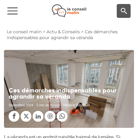
Panneau de gestion des cookies
Le conseil malin
>
Actu & Conseils
>
Ces démarches
indispensables pour agrandir sa véranda
Ces démarches indispensables pour
agrandir sa véranda
Septembre 2024
- 5 min de lecture - Marjorie Raynaud
La véranda est un endroit paisible baigné de lumière. Si