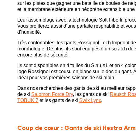
sur les pistes que gagner une bataille de boules de nei
et la membrane extérieure en néoprène extensible une
Leur assemblage avec la technologie Soft Fiberfil procur
Vous profiterez aussi d’une parfaite respirabilité et vo
d’humidité.
Très confortables, les gants Rossignol Tech Impr ont de
morphologie. De plus, ils sont équipés d’un scratch de 
encore plus de sécurité.
Ils sont disponibles en 4 tailles du S au XL et en 4 colori
logo Rossignol est cousu en blanc sur le dos du gant. À u
idéal pour vos premières saisons de ski alpin !
Dans nos recherches des gants de ski au meilleur rappo
de ski
Salomon Force Dry
, les gants de ski
Reusch Roa
TOBUK 7
et les gants de ski
Swix Lynx
.
Coup de cœur :
Gants de ski Hestra Army