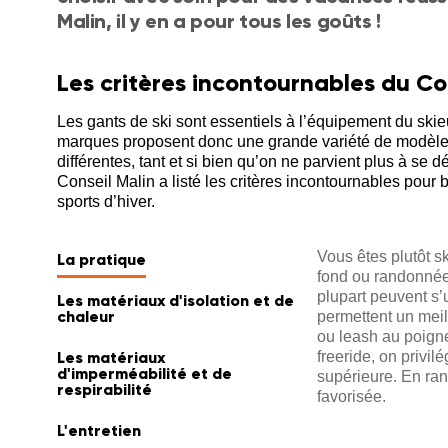
Malin, il y en a pour tous les goûts !
Les critères incontournables du Co
Les gants de ski sont essentiels à l’équipement du ski
marques proposent donc une grande variété de modèles
différentes, tant et si bien qu’on ne parvient plus à se dé
Conseil Malin a listé les critères incontournables pour b
sports d’hiver.
Vous êtes plutôt s
La pratique
fond ou randonnée 
plupart peuvent s’u
Les matériaux d'isolation et de
chaleur
permettent un meil
ou leash au poigne
Les matériaux
freeride, on privil
d'imperméabilité et de
supérieure. En rand
respirabilité
favorisée.
L'entretien