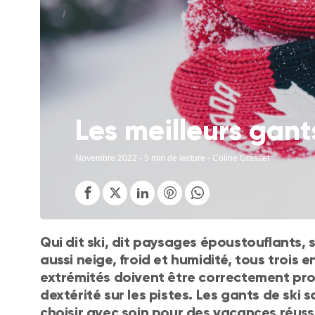
Les meilleurs gant
Novembre 2022
- 5 min de lecture - Coline Grasset
Qui dit ski, dit paysages époustouflants, s
aussi neige, froid et humidité, tous trois 
extrémités doivent être correctement prot
dextérité sur les pistes. Les gants de ski
choisir avec soin pour des vacances réuss