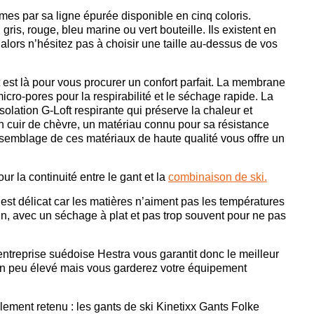
s par sa ligne épurée disponible en cinq coloris.
 gris, rouge, bleu marine ou vert bouteille. Ils existent en
it alors n’hésitez pas à choisir une taille au-dessus de vos
t est là pour vous procurer un confort parfait. La membrane
icro-pores pour la respirabilité et le séchage rapide. La
lation G-Loft respirante qui préserve la chaleur et
en cuir de chèvre, un matériau connu pour sa résistance
assemblage de ces matériaux de haute qualité vous offre un
r la continuité entre le gant et la
combinaison de ski.
est délicat car les matières n’aiment pas les températures
n, avec un séchage à plat et pas trop souvent pour ne pas
entreprise suédoise Hestra vous garantit donc le meilleur
est un peu élevé mais vous garderez votre équipement
ement retenu : les gants de ski Kinetixx Gants Folke