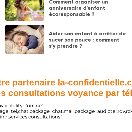
Comment organiser un
anniversaire d'enfant
écoresponsable ?
Aider son enfant à arrêter de
sucer son pouce : comment
s’y prendre ?
re partenaire la-confidentielle
s consultations voyance par t
vailability="online"
kage_tel,chat,package_chat,mail,package_audiotel,rdv,rdv
ting,services,consultations"]