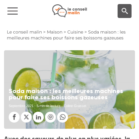
Panneau de gestion des cookies
Le conseil malin
>
Maison
>
Cuisine
>
Soda maison : les
meilleures machines pour faire ses boissons gazeuses
Soda maison : les meilleures machines
pour faire ses boissons gazeuses
Septembre 2021
- 5 min de lecture - Coline Grasset
Avec des saveurs de plus en plus variées, la