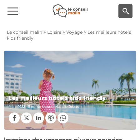
Panneau de gestion des cookies
Le conseil malin
>
Loisirs
>
Voyage
>
Les meilleurs hôtels
kids friendly
Les meilleurs hôtels kids friendly
Mars 2022
- 5 min de lecture - Nathalie Depret
Imaginez des vacances où vous pourriez