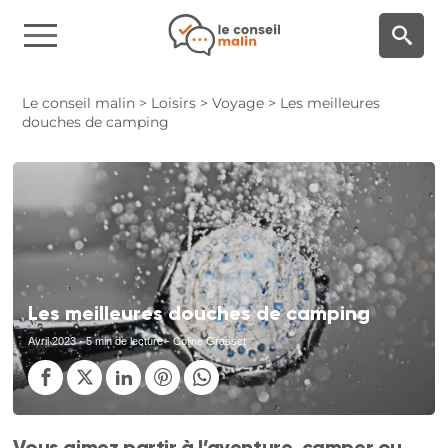
Panneau de gestion des cookies
Le conseil malin
>
Loisirs
>
Voyage
>
Les meilleures
douches de camping
Les meilleures douches de camping
Avril 2023
- 5 min de lecture - Coline Grasset
Vous aimez partir à l’aventure, camper ou